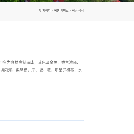
첫 페이지
>
여행 서비스
>
혀끝 음식
甲鱼为食材烹制而成，其色泽金黄、香气浓郁、