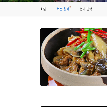
호텔
혀끝 음식
천가 민박