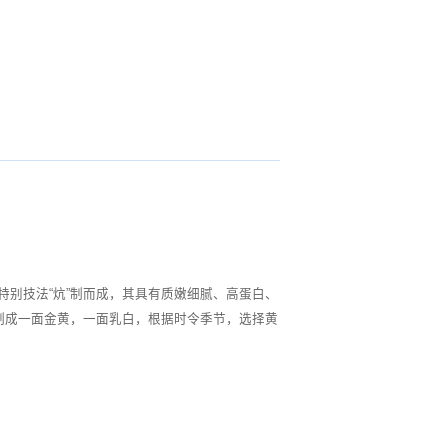
特别技法“炕”制而成，其具有质嫩细腻、高蛋白、
”制成一面金黄，一面乳白，根据时令季节，选择黄