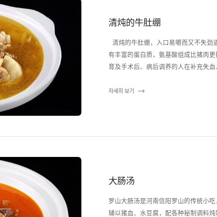
清炖的牛肚绷
清炖的牛肚绷，入口易嚼而又不失劲道；汤汁浓厚，口味甘醇，喝完满口留香。牛肉含
有丰富的蛋白质，氨基酸组成比猪肉更
育及手术后、病后调养的人在补充失血、
자세히 보기
大肠汤
罗山大肠汤是河南信阳罗山的传统小吃
辅以猪血、水豆腐，配各种秘制调料炖