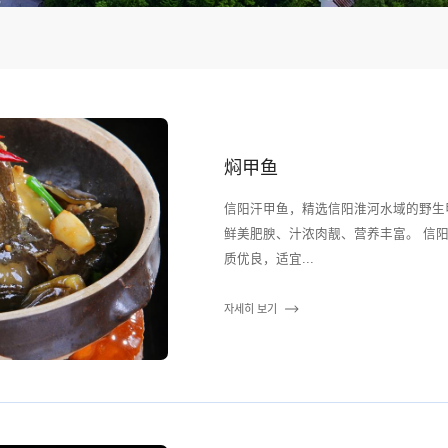
焖甲鱼
信阳汗甲鱼，精选信阳淮河水域的野生
鲜美肥腴、汁浓肉靓、营养丰富。 信阳境内河、渠纵横，库、塘、堰、坝星罗棋布，水
质优良，适宜...
자세히 보기