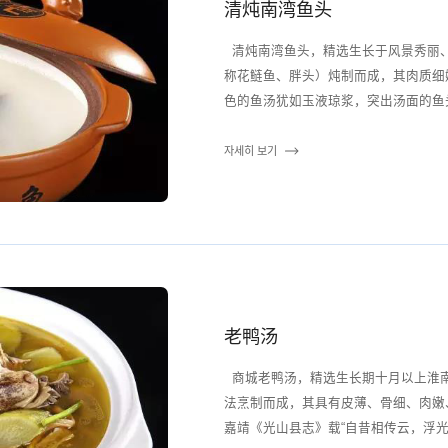
清炖南湾鱼头
清炖南湾鱼头，精选生长于风景秀丽
称花鲢鱼、胖头）炖制而成，其肉质细
色的鱼汤犹如玉液琼浆，突出汤面的鱼头
자세히 보기
老鸭汤
商城老鸭汤，精选生长期十月以上淮
法烹制而成，其具有皮薄、骨细、肉嫩
嘉靖《光山县志》载“自昔相传云，浮光多