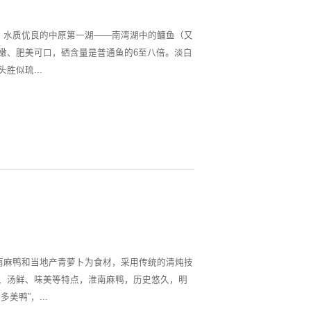
、水质优良的中原第一湖——南湾湖中的鳙鱼（又
嫩、肥美可口，硒含量是普通鱼的6至八倍。淡白
胜似琉...
南麻鸭和当地产青萝卜为食材，采用传统的清炖技
、汤鲜、味美等特点，淮南麻鸭，历史悠久，明
美鸭”，...