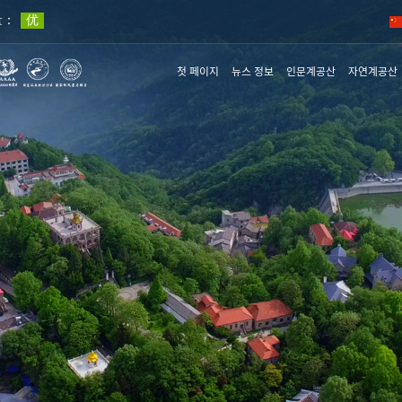
첫 페이지
뉴스 정보
인문계공산
자연계공산