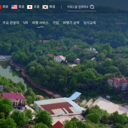
简体
英语
日语
韩语
주요 관광지
VR
여행 서비스
가입
여행기 공략
당사교육