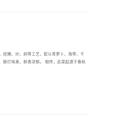
，经腌、炒、焖等工艺，配以青萝卜、海带、千
鲜香浓郁。 相传，此菜起源于春秋