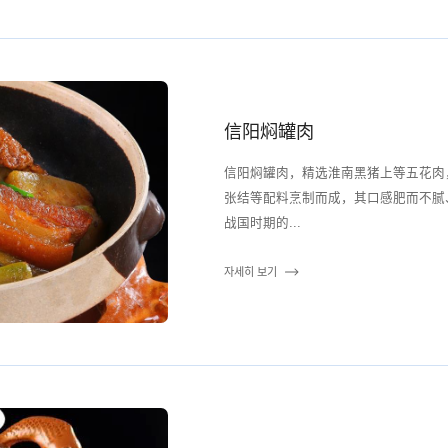
信阳焖罐肉
信阳焖罐肉，精选淮南黑猪上等五花肉
张结等配料烹制而成，其口感肥而不腻、酥烂味美、
战国时期的...
자세히 보기