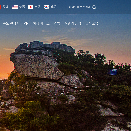
简体
英语
日语
韩语
주요 관광지
VR
여행 서비스
가입
여행기 공략
당사교육