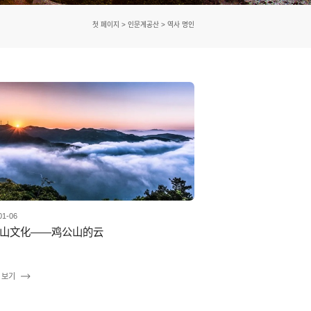
첫 페이지
>
인문계공산
>
역사 명인
01-06
山文化——鸡公山的云
 보기