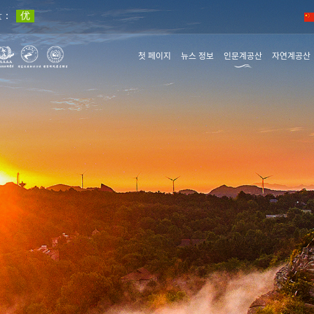
첫 페이지
뉴스 정보
인문계공산
자연계공산