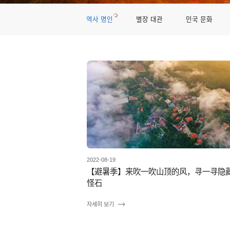
역사 명인
별장 대관
민국 문화
2022-08-19
【避暑季】来吹一吹山顶的风，寻一寻隐
怪石
자세히 보기