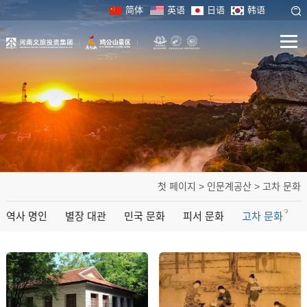
简体
英语
日语
韩语
첫 페이지
>
인문계공산
>
고차 문화
역사 명인
별장 대관
민국 문화
피서 문화
고차 문화