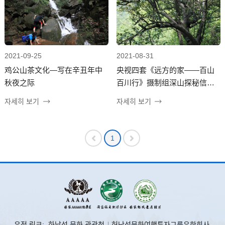
2021-09-25
2021-08-31
鸡公山茶文化—写在辛丑年中
央视四套《远方的家——百山
秋夜之际
百川行》摄制组深山探秘信阳
百年老茶树
자세히 보기
자세히 보기
1
우정 링크:
하남성 문화 관광청
허난성문화여행투자그룹유한회사