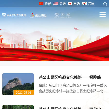
繁體
英语
日语
韩语
鸡公山景区抗战文化线路——报晓峰
路线：新山门（鸡公山概况）—报晓峰—武汉
会战历史纪念馆—抗战救亡将士纪念碑—北岗
2021-05-08
别墅群 现在矗立在我们面前的这座山峰就是
海拔768米的鸡公山主峰“报晓峰”，从东边
看，酷似一只引颈啼鸣的雄鸡，所以当地人...