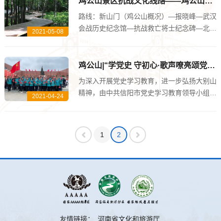
鸡公山景区抗战文化线路——鸡公山概况
路线：新山门（鸡公山概况）—报晓峰—武汉
会战历史纪念馆—抗战救亡将士纪念碑—北岗
2021-05-08
别墅群 江山如此多娇，风景这边独好。 鸡公
山，早在北魏时期郦道元的《水经注》中就有
关...
鸡公山|“学党史 守初心·歌声嘹亮颂党恩”主题活动正式启动
为深入开展党史学习教育，进一步弘扬大别山
精神，由中共信阳市党史学习教育领导小组办
2021-04-24
公室主办、市委宣传部、信阳市文化广电和旅
游局、中央广播电视总台央广网共同承办的庆
祝中国共产党成立100周年“学党史 守...
1
2
友情链接：
河南省文化和旅游厅