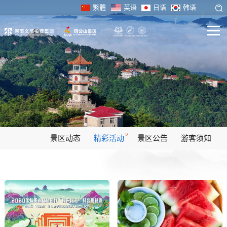
繁體
英语
日语
韩语
景区动态
精彩活动
景区公告
游客须知