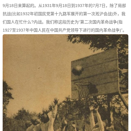
9月18日来算起的。从1931年9月18日到1937年的7月7日，除了局部
抗战(比如1932年初国民党第十九路军展开的第一次淞沪会战)外，我
们国人在忙什么?内战。我们称这段历史为“第二次国内革命战争(指
1927至1937年中国人民在中国共产党领导下进行的国内革命战争)”。