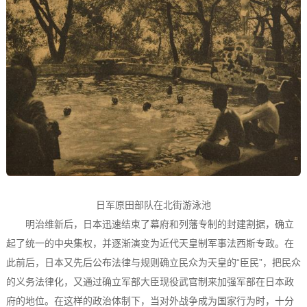
日军原田部队在北街游泳池
明治维新后，日本迅速结束了幕府和列藩专制的封建割据，确立
起了统一的中央集权，并逐渐演变为近代天皇制军事法西斯专政。在
此前后，日本又先后公布法律与规则确立民众为天皇的“臣民”，把民众
的义务法律化，又通过确立军部大臣现役武官制来加强军部在日本政
府的地位。在这样的政治体制下，当对外战争成为国家行为时，十分