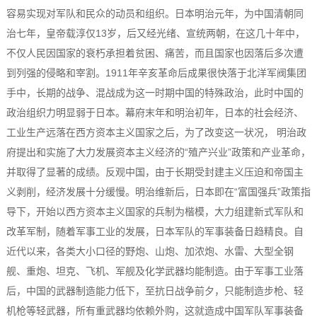
容易实现对军队和民众的动员和组织。日本明治元年，为中国清朝同
治七年，皇帝载淳仅13岁，后又经光绪、宣统两朝，在这几十年中，
不仅人民因国家的衰朽承担着贫困、痛苦，而且国家也因落后多次遭
到列强的侵略和宰割。1911年辛亥革命后成果很快落于北洋军阀集团
手中，长期的战争、混战成为这一时期中国的特殊政治，此时中国的
政治组织力明显弱于日本。幕府末年和明治初年，日本的社会经济、
工业生产远落在西方资本主义国家之后，为了改变这一状况， 明治政
府提出和实施了大力发展资本主义经济的“殖产兴业”政策和产业革命，
并取得了显著的成绩。反观中国，由于长期受封建主义压迫和帝国主
义剥削，经济发展十分缓慢。明治维新后，日本即在“富国强兵”政策指
导下，开始以西方资本主义国家的兵制为楷模，大力组建新式军队和
改革军制，随着军事工业的发展，日本军队的军事装备日趋精良。自
近代以来，各类大小口径的野炮、山炮、加浓炮、水雷、大型全钢
舰、重炮、坦克、飞机、军舰及化学武器均能制造。由于军事工业落
后，中国的武器制造能力低下，至抗日战争前夕，只能制造步枪、轻
机枪等轻武器，所有重武器均依赖外购，这就造成中国军队军事装备