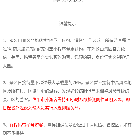
Time:2022-03-22
温馨提示
1、鸡公山景区严格落实“限量、预约、错峰”工作要求，所有游客需通
过“河南文旅通”微信/支付宝小程序健康预约，在鸡公山景区官方微
信、美团、携程等平台实名预约购票，凭预约码、身份证实名制验证
入园。
2、景区日接待量不超过最大承载量的75%。景区暂不接待中高风险地
区及所在县、区旅居史的游客；发现确诊病例但尚未调整风险等级的
县、区的游客。
信阳市外游客需持48小时核酸检测阴性证明入园。即
日起省外返豫入豫人员实行入豫即赋黄码。
3、
行程码带星号游客
：需详细确认是否经过中高风险、管控区，如有
则不予接待。