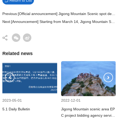
Return to List
Previous:[Official announcement] Jigong Mountain Scenic spot declared 5A success Xinyang City ushered in the first national 5A level scenic spot
Next:[Announcement] Starting from March 14, Jigong Mountain Scenic Spot will cancel the free ticket activities
Related news
2023-05-01
2022-12-01
5.1 Daily Bulletin
Jigong Mountain scenic area EP
C project bidding agency service