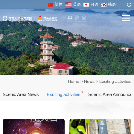
简体
英语
日语
韩语
Home
>
News
>
Exciting activities
Scenic Area News
Exciting activities
Scenic Area Announce