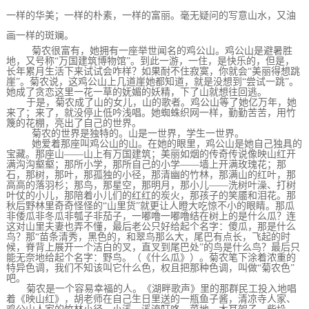
一样的华美；一样的朴素，一样的富丽。毫无疑问的写意山水，又油
画一样的斑斓。
菊农很富有，她拥有一座举世闻名的鸡公山。鸡公山是避暑胜
地，又号称“万国建筑博物馆”。到此一游，一住，是快乐的，但是，
长年累月生活下来试试会咋样？如果耐不住寂寞，你就会“美丽得想跳
崖”。菊农说，这鸡公山上几道崖她都知道，就是没想到“尝试一跳”。
她成了贪恋这里一花一草的妩媚的妖精，下了山就想往回逃。
于是，菊农成了山的女儿，山的歌者。鸡公山等了她亿万年，她
来了；来了，就没停止低吟浅唱。她蜘蛛织网一样，勤勤苦苦，用竹
篾的花棚，亮出了自己的世界。
菊农的世界是独特的。山是一世界，学生一世界。
她爱着那座叫鸡公山的山。在她的眼里，鸡公山是她自己独具的
宝藏。那座山——山上有万国建筑；美丽如烟的传奇传说像映山红开
满沟沟壑壑；那所小学，那所自己的小学——墙上开满玫瑰花；那
石，那树，那叶，那孤独的小径，那清幽的竹林，那满山的红叶，那
高高的落羽杉；那鸟，那星空，那明月，那小儿——洗树叶澡、打树
叶仗的小儿，那陪着小儿们的红红的炭火，那孩子的笑靥和泪花。那
秋后野林里奇奇怪怪的“山里货”就更让人瞪大吃惊不小的眼睛。那瓜
非倭瓜非冬瓜非瓠子非茄子，一嘟噜一嘟噜结在树上的是什么瓜？连
这对山里夫妻也弄不懂，最后老公只好给起个名字：傻瓜，那是什么
鸟？那“苗条清秀，黑色的，和翠鸟那么大，尾巴有点长，飞起的时
候，脊背上展开一个洁白的叉，直叉到尾巴处”的鸟是什么鸟？最后只
能无奈地给起个名字：野鸟。（《什么瓜》）。菊农笔下涂着浓重的
特异色调，我们不知该叫它什么色，权且把那种色调，叫做“菊农色”
吧。
菊农是一个容易幸福的人。《湖畔歌声》里的那群民工投入地唱
着《映山红》，胡老师在自己生日里送的一瓶鱼子酱，清凉寺人家、