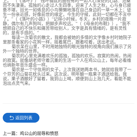
上。”（《落叶》）“残叶铺就的曲径有时一如人心深处的心路：沧桑
而不失凄美。孤独的心走过人生四季，迎来了人生之秋，心与身已疲
惫不堪，目光一如倦怠的小鸟懒懒地落在自己身边的一草一木上；徒
生一份亲近感，好像前世的缘定，今生的守候，此刻一切都在不言中
了。”（《落叶的小路》）“记得小时候，冬天，乡村的夜晚一片寂
静，偶尔有几声狗叫，把脚步声咬远。”（《母亲的布鞋》）。“我不
想把自己的不快乐和痛苦带给别人，文字是具有情绪的，是有灵性
的，是有手感的。”
每读一次菊农的散文，我都会被她的多情的文字像乡村时她院子
里那条看家的小花狗一样，摇着尾巴，跟着咬着，送出老远。
菊农呆在山里，不时用她独特的眼光独特的视角向我们展示了另
外一个独特的世界。
菊农的心里充满着欢乐的孤独，孤独的欢乐。寂寞的热闹，热闹
的寂寞。就像胡老师守着沉重的生活一个人在鸡公山上，每年必看维
也纳新年音乐盛会一样。
菊农是一个守信用的女子，上次我送她两本书，她就给我带了一
个芬芳的山菊花枕头过来。这次说，明年酿一瓶果子酒送给我。我
说，果子酒酿好了留着，我到山上喝，顺便到山上泡几天，看能不能
泡出点灵气来。
返回列表
上一篇：鸡公山的屈辱和愤怒