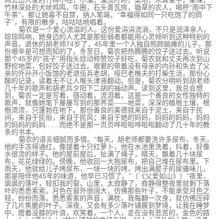
鸡公山人家的竹林小径，小溪，溪流叮咚，菜地，木耳架子，柴垛，
竹林深处的犬吠鸡鸣，牛圈，石头青瓦房，锄草的农人，喝杯“雨中下
午茶”，都让她喜不自禁，纳入笔端，“幸福得如同一只吃饱了的鸽
子”，有限的散步，咕咕咕地唱着。
菊农是一个爱心流溢的人。这份爱涓涓流淌，不只是润泽亲人，
琮琮鸣响，她身边的人尤其是那些弱者都能用心灵倾听到这种特别的
74
45
声音。退休的胡老师
岁了，
年里一个人独自照顾脑瘫的儿子，那
份艰辛是可想而知的了。冬至日，菊农把热腾腾的饺子送过去。听说
45
那个
岁的“孩子”用指头捻动称赞饺子好吃，菊农就和丈夫再次到山
野挖地菜，包好饺子送过去。艰窘的带着没有母亲的内孙和失去了父
亲的外孙开小饭馆的老退伍兵老胡，哑巴老樵夫的打柴生活，那份心
酸的记录，读着无不让人喉头津液翻动。但是，菊农分明听到胡老师
几十年的歌声和胡老兵夕阳下二胡的抽动声。读到这里，我总会想
到，菊农一定是写着，感动着，流泪着。这是一个善良的女性独特的
歌声，就像她笔下屡屡写到的那荠菜——地菜，深深的植根土壤，根
根须须，只蓬勃在地下。那份善良的美德就来自于泥土，来自于民
间，来自于民俗，来自于民风；来自于她的妈妈，妈妈的妈妈，妈妈
的妈妈的妈妈……而绝不是那一页页哗啦啦哗啦啦翻动了几十年的教
条的书本。
菊农的语言细腻而多情。“每天，胡老师都要洗许多尿布，冬天，
他的手冻得通红，像提着十只红萝卜，他在水池里洗着，抖着，好像
水很烫的样子。他的屋前屋后，扯满了绳子，晴天，飘着几十块尿
布，花花绿绿的。傍晚，他收回一大抱尿布，把自己堆在尿布里。下
雨天，他就给儿子烤尿布，一块一块的烤，烤出满屋子的尿骚味儿，
45
那是陪伴他
年的味道，他早已习惯了。”（《父爱如山》）“夜里，
飒飒的落叶，轻扣我的窗。山里，太寂静了，寂静得整夜里就剩下落
叶的悉悉索索。月色在窗外很阔大，仿佛那些叶子，不能承受月色之
轻，纷纷而落。悉悉索索的声音，满枕，我每翻一次身，就仿佛压碎
了几片焦脆的叶子。深夜，又会有多少落叶铺展到梦境，让我在睡梦
中，蹬着没膝的叶浪，欢笑着，一个人，走在没有悲苦的，金色的路