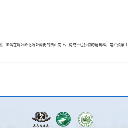
三层，坐落在鸡公岭北端处南街的西山岗上。构成一组独特的建筑群，是红娘寨