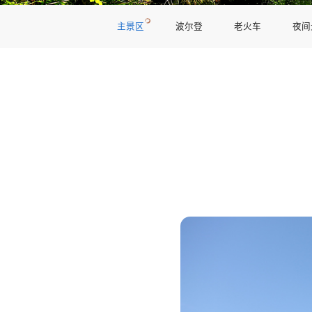
主景区
波尔登
老火车
夜间