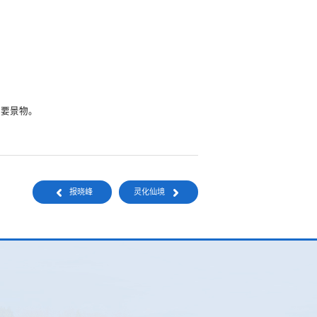
主要景物。
报晓峰
灵化仙境