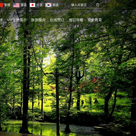
繁體
英语
日语
韩语
点
VR全景展示
旅游服务
在线预订
游记攻略
党史教育